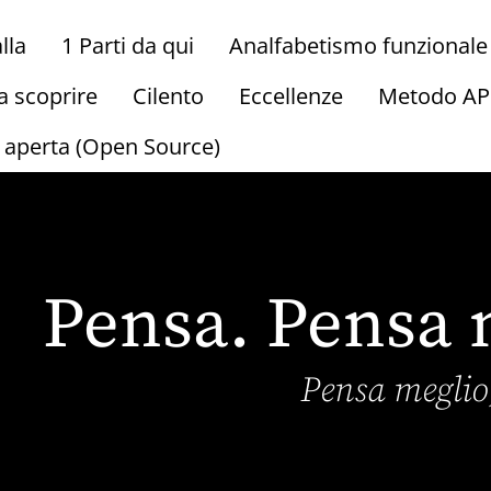
lla
1 Parti da qui
Analfabetismo funzionale
a scoprire
Cilento
Eccellenze
Metodo A
a aperta (Open Source)
Pensa. Pensa 
Pensa megli