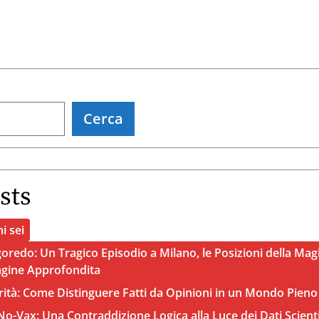
Cerca
sts
i sei
oredo: Un Tragico Episodio a Milano, le Posizioni della Magi
agine Approfondita
rità: Come Distinguere Fatti da Opinioni in un Mondo Pieno
o-Vax: Una Contraddizione Logica alla Luce dei Dati Scienti