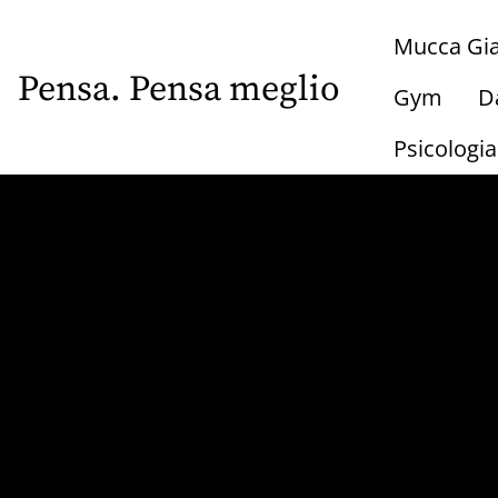
Skip
Mucca Gia
to
main
Pensa. Pensa meglio
Gym
D
content
Psicologi