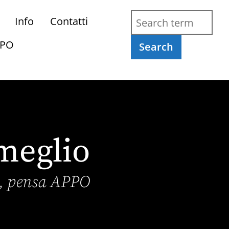
Info
Contatti
PPO
Search
meglio
o, pensa APPO