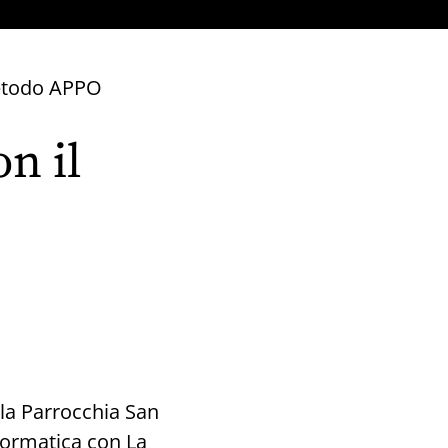
metodo APPO
on il
lla Parrocchia San
nformatica con La