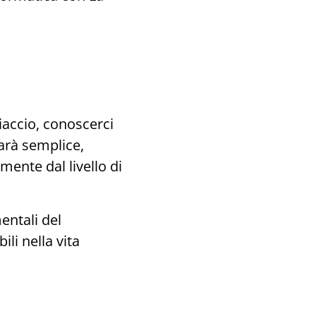
iaccio, conoscerci
arà semplice,
mente dal livello di
ntali del
li nella vita