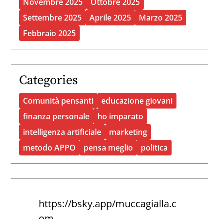
Novembre 2025
Ottobre 2025
Settembre 2025
Aprile 2025
Marzo 2025
Febbraio 2025
Categories
Comunità pensanti
educazione giovani
finanza personale
ho imparato
intelligenza artificiale
marketing
metodo APPO
pensa meglio
politica
https://bsky.app/muccagialla.c
om