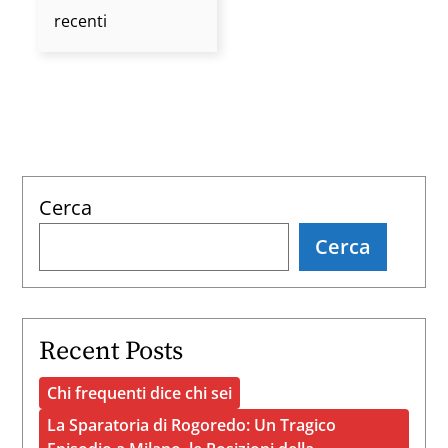
Giustizia
recenti
prima
che
sia
troppo
tardi
Cerca
Cerca
Recent Posts
Chi frequenti dice chi sei
La Sparatoria di Rogoredo: Un Tragico