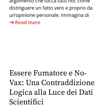
argomento che tocca tutti noi: come
Approfondita
distinguere un fatto vero e proprio da
un’opinione personale. Immagina di
L’Anatomia
Read more
della
Verità:
Come
Distinguere
Fatti
da
Essere Fumatore e No-
Opinioni
in
Vax: Una Contraddizione
un
Logica alla Luce dei Dati
Mondo
Scientifici
Pieno