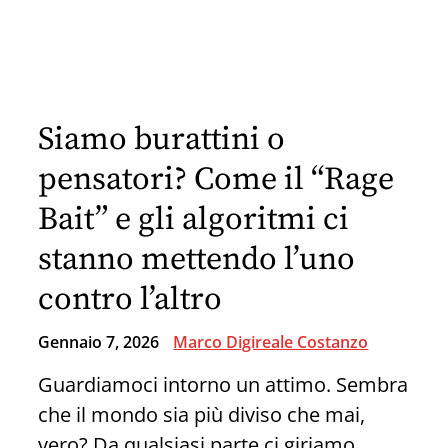
sicurezza
che
non
arriva
Siamo burattini o
(e
non
pensatori? Come il “Rage
arriverà
Bait” e gli algoritmi ci
mai):
stanno mettendo l’uno
una
piccola
contro l’altro
lezione
Gennaio 7, 2026
Marco Digireale Costanzo
per
voi
Guardiamoci intorno un attimo. Sembra
che
che il mondo sia più diviso che mai,
ci
vero? Da qualsiasi parte ci giriamo,