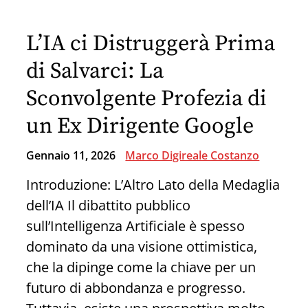
Una
Contraddizione
L’IA ci Distruggerà Prima
Logica
alla
di Salvarci: La
Luce
Sconvolgente Profezia di
dei
un Ex Dirigente Google
Dati
Scientifici
Gennaio 11, 2026
Marco Digireale Costanzo
Introduzione: L’Altro Lato della Medaglia
dell’IA Il dibattito pubblico
sull’Intelligenza Artificiale è spesso
dominato da una visione ottimistica,
che la dipinge come la chiave per un
futuro di abbondanza e progresso.