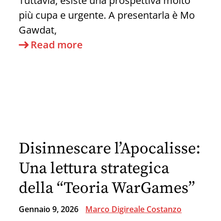
Tuttavia, esiste una prospettiva molto
più cupa e urgente. A presentarla è Mo
Gawdat,
L’IA
Read more
ci
Distruggerà
Prima
di
Salvarci:
La
Disinnescare l’Apocalisse:
Sconvolgente
Profezia
Una lettura strategica
di
della “Teoria WarGames”
un
Ex
Gennaio 9, 2026
Marco Digireale Costanzo