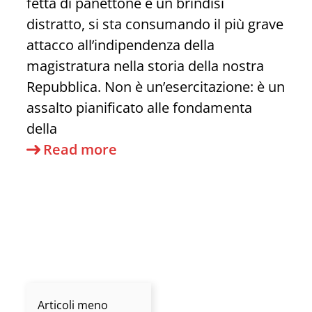
fetta di panettone e un brindisi
distratto, si sta consumando il più grave
attacco all’indipendenza della
magistratura nella storia della nostra
Repubblica. Non è un’esercitazione: è un
assalto pianificato alle fondamenta
della
L’Ultima
Read more
Trincea
della
Costituzione:
Fermiamo
la
“Schiforma”
della
Articoli meno