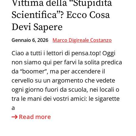
Vittima della “Stupidità
gli
Scientifica”? Ecco Cosa
algoritmi
Devi Sapere
ci
stanno
Gennaio 6, 2026
Marco Digireale Costanzo
mettendo
Ciao a tutti i lettori di pensa.top! Oggi
l’uno
non siamo qui per farvi la solita predica
contro
da “boomer”, ma per accendere il
l’altro
cervello su un argomento che vedete
ogni giorno fuori da scuola, nei locali o
tra le mani dei vostri amici: le sigarette
a
Tabacco
Read more
Riscaldato:
Sei