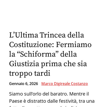
Vittima
della
“Stupidità
Scientifica”?
L’Ultima Trincea della
Ecco
Cosa
Costituzione: Fermiamo
Devi
la “Schiforma” della
Sapere
Giustizia prima che sia
troppo tardi
Gennaio 6, 2026
Marco Digireale Costanzo
Siamo sull’orlo del baratro. Mentre il
Paese è distratto dalle festività, tra una