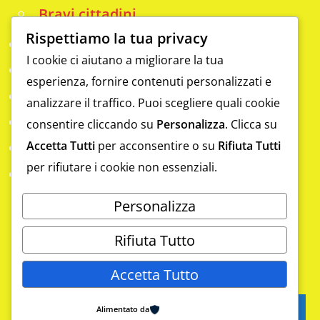
Bravi cittadini
Rispettiamo la tua privacy
Info
I cookie ci aiutano a migliorare la tua
Analfabetismo funzionale
esperienza, fornire contenuti personalizzati e
Contatti
analizzare il traffico. Puoi scegliere quali cookie
Da scoprire
consentire cliccando su
Personalizza
. Clicca su
Accetta Tutti
per acconsentire o su
Rifiuta Tutti
Eccellenze
per rifiutare i cookie non essenziali.
Gym
Laboratorio digitale a Sapri con il
Personalizza
metodo APPO
Rifiuta Tutto
Accetta Tutto
Copyright 2026 Pensa. Pensa meglio
Alimentato da
Iscriviti
go to top