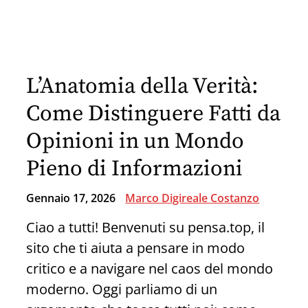
Rogoredo:
Un
Tragico
Episodio
L’Anatomia della Verità:
a
Milano,
Come Distinguere Fatti da
le
Opinioni in un Mondo
Posizioni
Pieno di Informazioni
della
Magistratura
Gennaio 17, 2026
Marco Digireale Costanzo
e
Ciao a tutti! Benvenuti su pensa.top, il
la
sito che ti aiuta a pensare in modo
Necessità
critico e a navigare nel caos del mondo
di
moderno. Oggi parliamo di un
un’Indagine