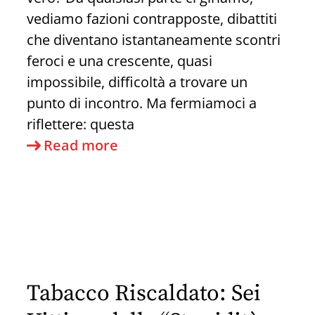
avete
vediamo fazioni contrapposte, dibattiti
creduto
che diventano istantaneamente scontri
ancora
feroci e una crescente, quasi
impossibile, difficoltà a trovare un
punto di incontro. Ma fermiamoci a
riflettere: questa
Siamo
Read more
burattini
o
pensatori?
Come
il
“Rage
Tabacco Riscaldato: Sei
Bait”
e