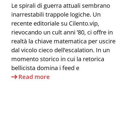
Dirigente
Le spirali di guerra attuali sembrano
Google
inarrestabili trappole logiche. Un
recente editoriale su Cilento.vip,
rievocando un cult anni ’80, ci offre in
realtà la chiave matematica per uscire
dal vicolo cieco dell’escalation. In un
momento storico in cui la retorica
bellicista domina i feed e
Disinnescare
Read more
l’Apocalisse:
Una
lettura
strategica
della
“Teoria