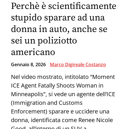
Perchè è scientificamente
WarGames”
stupido sparare ad una
donna in auto, anche se
sei un poliziotto
americano
Gennaio 8, 2026
Marco Digireale Costanzo
Nel video mostrato, intitolato “Moment
ICE Agent Fatally Shoots Woman in
Minneapolis”, si vede un agente dell’ICE
(Immigration and Customs
Enforcement) sparare e uccidere una
donna, identificata come Renee Nicole
Good, all’interno di un SUV a