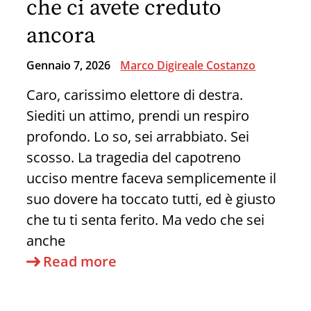
che ci avete creduto
un
ancora
poliziotto
americano
Gennaio 7, 2026
Marco Digireale Costanzo
Caro, carissimo elettore di destra.
Siediti un attimo, prendi un respiro
profondo. Lo so, sei arrabbiato. Sei
scosso. La tragedia del capotreno
ucciso mentre faceva semplicemente il
suo dovere ha toccato tutti, ed è giusto
che tu ti senta ferito. Ma vedo che sei
anche
Capotreno
Read more
ucciso:
la