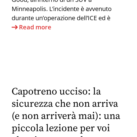
Minneapolis. L’incidente è avvenuto
durante un’operazione dell’ICE ed è
Perchè
Read more
è
scientificamente
stupido
sparare
ad
una
Capotreno ucciso: la
donna
in
sicurezza che non arriva
auto,
(e non arriverà mai): una
anche
piccola lezione per voi
se
sei