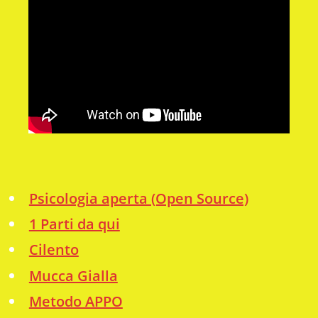
Psicologia aperta (Open Source)
1 Parti da qui
Cilento
Mucca Gialla
Metodo APPO