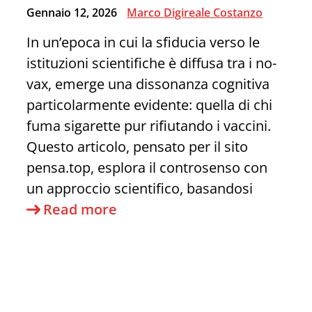
di
Gennaio 12, 2026
Marco Digireale Costanzo
Informazioni
In un’epoca in cui la sfiducia verso le
istituzioni scientifiche è diffusa tra i no-
vax, emerge una dissonanza cognitiva
particolarmente evidente: quella di chi
fuma sigarette pur rifiutando i vaccini.
Questo articolo, pensato per il sito
pensa.top, esplora il controsenso con
un approccio scientifico, basandosi
Essere
Read more
Fumatore
e
No-
Vax: