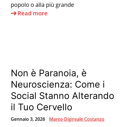
popolo o alla più grande
Maduro,
Read more
il
Petrolio
e
la
“Libertà”
Imposta:
Non è Paranoia, è
Quello
che
Neuroscienza: Come i
non
Social Stanno Alterando
ti
il Tuo Cervello
stanno
dicendo
Gennaio 3, 2026
Marco Digireale Costanzo
sul