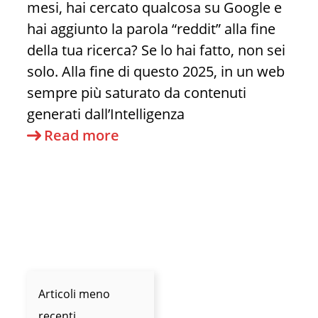
mesi, hai cercato qualcosa su Google e
hai aggiunto la parola “reddit” alla fine
della tua ricerca? Se lo hai fatto, non sei
solo. Alla fine di questo 2025, in un web
sempre più saturato da contenuti
generati dall’Intelligenza
Oltre
Read more
il
rumore:
Perché
alle
porte
del
2026
Articoli meno
non
recenti