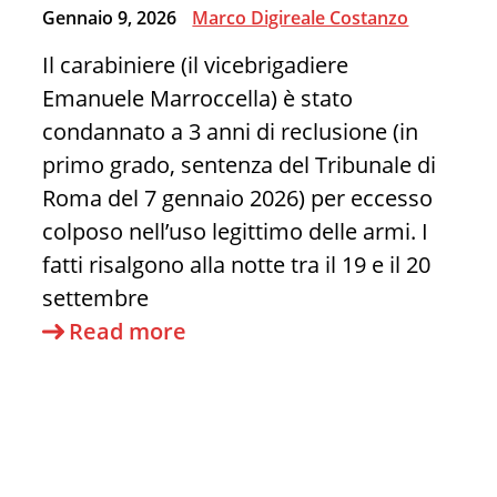
di
Gennaio 9, 2026
Marco Digireale Costanzo
Informazioni
Il carabiniere (il vicebrigadiere
Emanuele Marroccella) è stato
condannato a 3 anni di reclusione (in
primo grado, sentenza del Tribunale di
Roma del 7 gennaio 2026) per eccesso
colposo nell’uso legittimo delle armi. I
fatti risalgono alla notte tra il 19 e il 20
settembre
Perché
Read more
al
carabiniere
hanno
dato
3