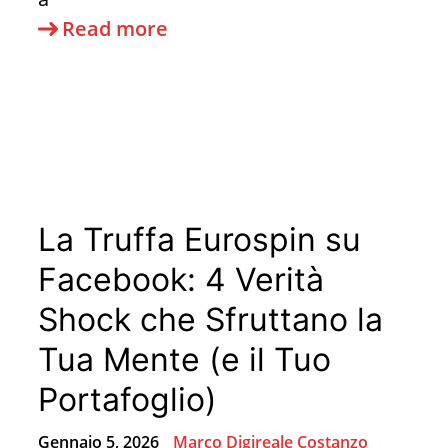
Tabacco
Read more
Riscaldato:
Sei
Vittima
della
“Stupidità
Scientifica”?
La Truffa Eurospin su
Ecco
Cosa
Facebook: 4 Verità
Devi
Shock che Sfruttano la
Sapere
Tua Mente (e il Tuo
Portafoglio)
Gennaio 5, 2026
Marco Digireale Costanzo