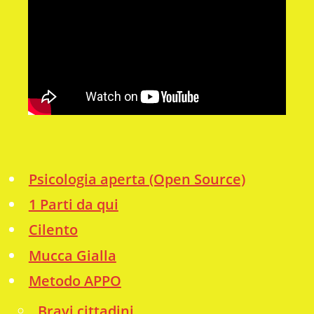
Psicologia aperta (Open Source)
1 Parti da qui
Cilento
Mucca Gialla
Metodo APPO
Bravi cittadini