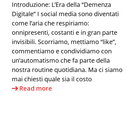
Introduzione: L’Era della “Demenza
blitz
Digitale” I social media sono diventati
in
come l’aria che respiriamo:
Venezuela
onnipresenti, costanti e in gran parte
invisibili. Scorriamo, mettiamo “like”,
commentiamo e condividiamo con
un’automatismo che fa parte della
nostra routine quotidiana. Ma ci siamo
mai chiesti quale sia il costo
Non
Read more
è
Paranoia,
è
Neuroscienza:
Come