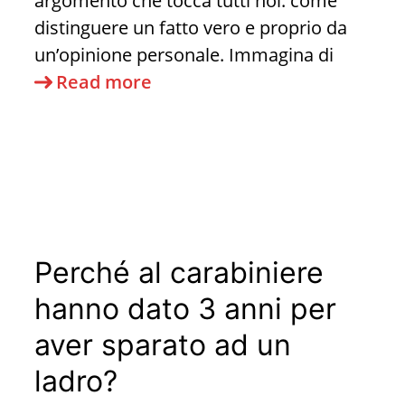
argomento che tocca tutti noi: come
distinguere un fatto vero e proprio da
un’opinione personale. Immagina di
L’Anatomia
Read more
della
Verità:
Come
Distinguere
Fatti
da
Perché al carabiniere
Opinioni
in
hanno dato 3 anni per
un
aver sparato ad un
Mondo
ladro?
Pieno