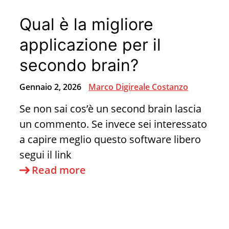
i
Qual è la migliore
Social
Stanno
applicazione per il
Alterando
secondo brain?
il
Tuo
Gennaio 2, 2026
Marco Digireale Costanzo
Cervello
Se non sai cos’è un second brain lascia
un commento. Se invece sei interessato
a capire meglio questo software libero
segui il link
Qual
Read more
è
la
migliore