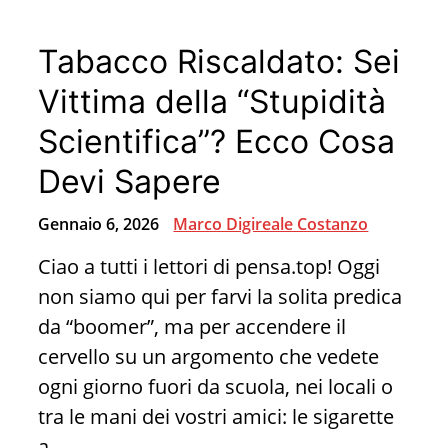
anni
Tabacco Riscaldato: Sei
per
aver
Vittima della “Stupidità
sparato
Scientifica”? Ecco Cosa
ad
Devi Sapere
un
ladro?
Gennaio 6, 2026
Marco Digireale Costanzo
Ciao a tutti i lettori di pensa.top! Oggi
non siamo qui per farvi la solita predica
da “boomer”, ma per accendere il
cervello su un argomento che vedete
ogni giorno fuori da scuola, nei locali o
tra le mani dei vostri amici: le sigarette
a