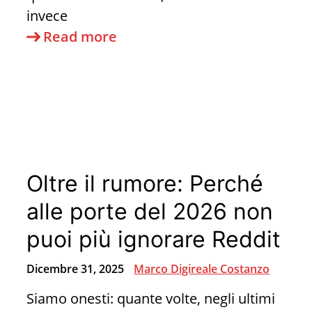
invece
Per
Read more
il
tuo
amico
che
mette
immagine
Oltre il rumore: Perché
di
profilo
alle porte del 2026 non
con
puoi più ignorare Reddit
sigaretta
Dicembre 31, 2025
Marco Digireale Costanzo
Siamo onesti: quante volte, negli ultimi