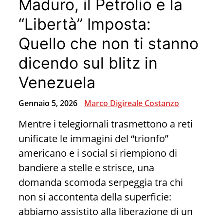
Maduro, il Petrolio e la
Shock
che
“Libertà” Imposta:
Sfruttano
Quello che non ti stanno
la
dicendo sul blitz in
Tua
Mente
Venezuela
(e
Gennaio 5, 2026
Marco Digireale Costanzo
il
Tuo
Mentre i telegiornali trasmettono a reti
Portafoglio)
unificate le immagini del “trionfo”
americano e i social si riempiono di
bandiere a stelle e strisce, una
domanda scomoda serpeggia tra chi
non si accontenta della superficie:
abbiamo assistito alla liberazione di un