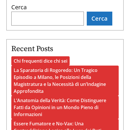
Cerca
Cerca
Recent Posts
Chi frequenti dice chi sei
La Sparatoria di Rogoredo: Un Tragico
Episodio a Milano, le Posizioni della
Magistratura e la Necessità di un’Indagine
Approfondita
L’Anatomia della Verità: Come Distinguere
Fatti da Opinioni in un Mondo Pieno di
Informazioni
Essere Fumatore e No-Vax: Una