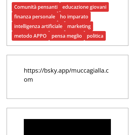
Comunità pensanti
educazione giovani
finanza personale
ho imparato
intelligenza artificiale
marketing
metodo APPO
pensa meglio
politica
https://bsky.app/muccagialla.c
om