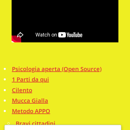
Psicologia aperta (Open Source)
1 Parti da qui
Cilento
Mucca Gialla
Metodo APPO
Bravi cittadini