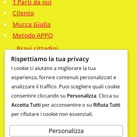
1 Parti da qui
Cilento
Mucca Gialla
Metodo APPO
Bravi cittadini
Rispettiamo la tua privacy
Info
I cookie ci aiutano a migliorare la tua
Analfabetismo funzionale
esperienza, fornire contenuti personalizzati e
Contatti
analizzare il traffico. Puoi scegliere quali cookie
Da scoprire
consentire cliccando su
Personalizza
. Clicca su
Accetta Tutti
per acconsentire o su
Rifiuta Tutti
Eccellenze
per rifiutare i cookie non essenziali.
Gym
Laboratorio digitale a Sapri con il
Personalizza