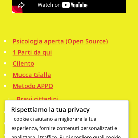
Psicologia aperta (Open Source)
1 Parti da qui
Cilento
Mucca Gialla
Metodo APPO
Bravi cittadini
Rispettiamo la tua privacy
Info
I cookie ci aiutano a migliorare la tua
Analfabetismo funzionale
esperienza, fornire contenuti personalizzati e
Contatti
analizzare il traffico. Puoi scegliere quali cookie