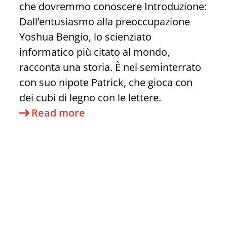
che dovremmo conoscere Introduzione:
Dall’entusiasmo alla preoccupazione
Yoshua Bengio, lo scienziato
informatico più citato al mondo,
racconta una storia. È nel seminterrato
con suo nipote Patrick, che gioca con
dei cubi di legno con le lettere.
I
Read more
pericoli
dell’intelligenza
artificiale
secondo
gli
esperti