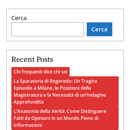
Cerca
Cerca
Recent Posts
Chi frequenti dice chi sei
La Sparatoria di Rogoredo: Un Tragico
Episodio a Milano, le Posizioni della
Magistratura e la Necessità di un’Indagine
Approfondita
L’Anatomia della Verità: Come Distinguere
Fatti da Opinioni in un Mondo Pieno di
Informazioni