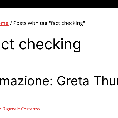
ome
/
Posts with tag "fact checking"
act checking
rmazione: Greta Th
 Digireale Costanzo