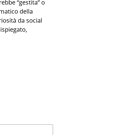
rebbe “gestita” o
matico della
osità da social
ispiegato,