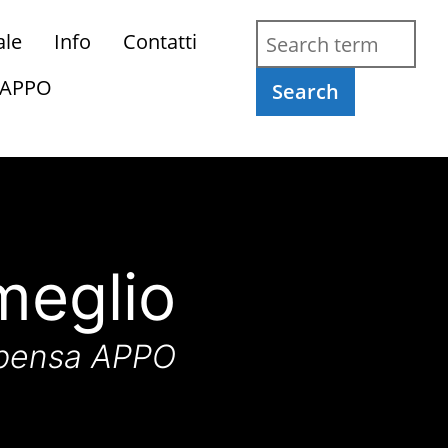
ale
Info
Contatti
 APPO
Search
meglio
 pensa APPO