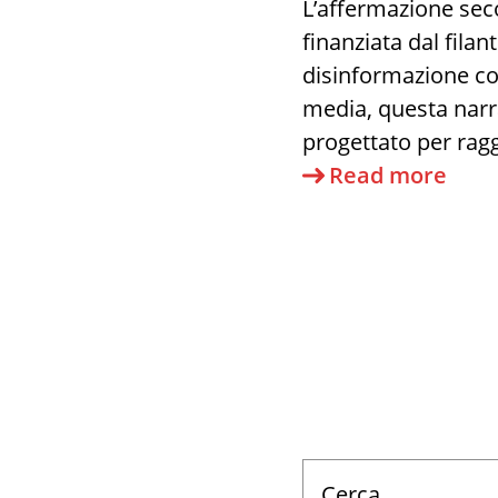
L’affermazione seco
finanziata dal fil
disinformazione co
media, questa narr
progettato per ragg
Disi
Read more
Gret
Thu
e
Soro
Cerca