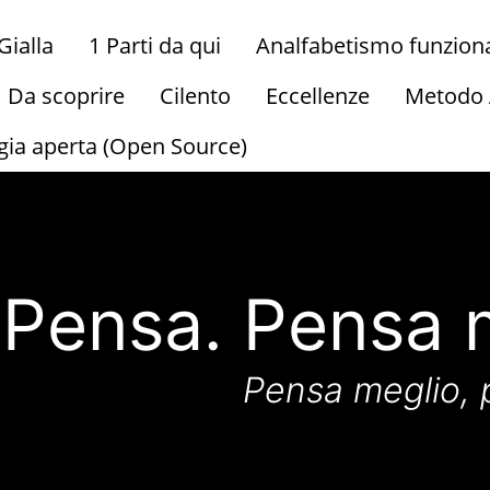
ialla
1 Parti da qui
Analfabetismo funzion
Da scoprire
Cilento
Eccellenze
Metodo
gia aperta (Open Source)
Pensa. Pensa 
Pensa meglio,