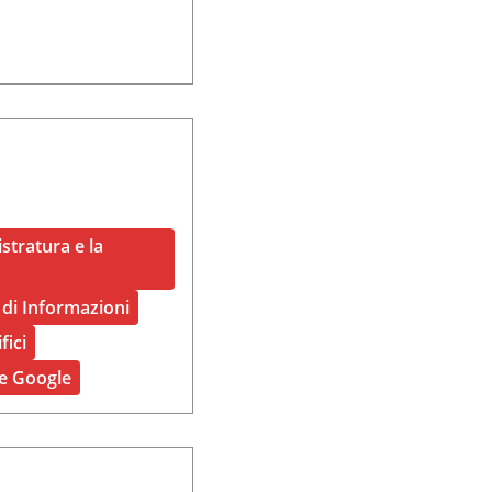
stratura e la
 di Informazioni
fici
te Google