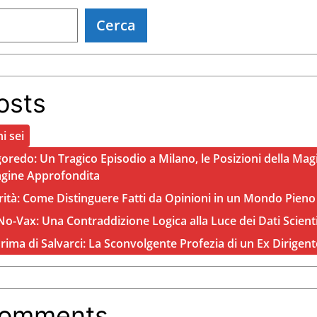
Cerca
osts
i sei
oredo: Un Tragico Episodio a Milano, le Posizioni della Magi
agine Approfondita
rità: Come Distinguere Fatti da Opinioni in un Mondo Pieno
o-Vax: Una Contraddizione Logica alla Luce dei Dati Scienti
Prima di Salvarci: La Sconvolgente Profezia di un Ex Dirigen
Comments