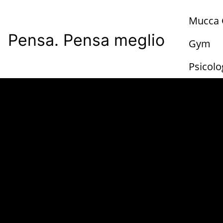
Skip
Mucca G
to
main
Pensa. Pensa meglio
Gym
content
Psicolo