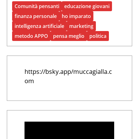
Comunità pensanti
educazione giovani
finanza personale
ho imparato
intelligenza artificiale
marketing
metodo APPO
pensa meglio
politica
https://bsky.app/muccagialla.c
om