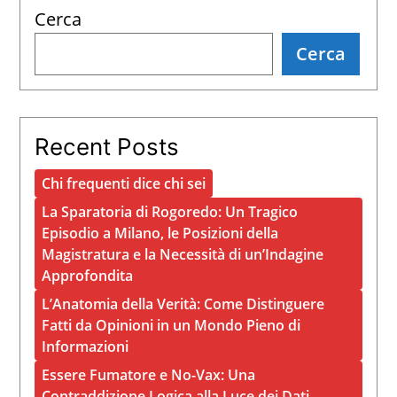
Cerca
Cerca
Recent Posts
Chi frequenti dice chi sei
La Sparatoria di Rogoredo: Un Tragico
Episodio a Milano, le Posizioni della
Magistratura e la Necessità di un’Indagine
Approfondita
L’Anatomia della Verità: Come Distinguere
Fatti da Opinioni in un Mondo Pieno di
Informazioni
Essere Fumatore e No-Vax: Una
Contraddizione Logica alla Luce dei Dati