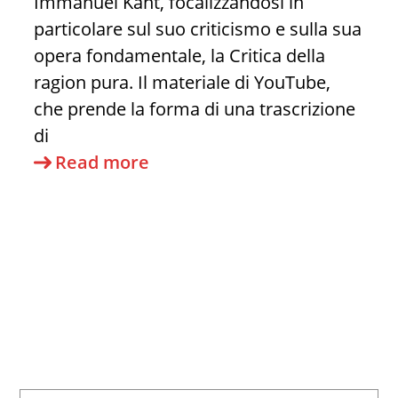
Immanuel Kant, focalizzandosi in
particolare sul suo criticismo e sulla sua
opera fondamentale, la Critica della
ragion pura. Il materiale di YouTube,
che prende la forma di una trascrizione
di
Studiare
Read more
Kant
con
la
mucca
gialla