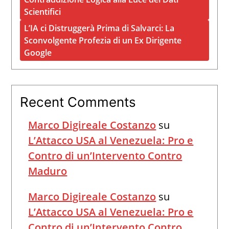
Scientifici
L’IA ci Distruggerà Prima di Salvarci: La
Sconvolgente Profezia di un Ex Dirigente
Google
Recent Comments
Marco Digireale Costanzo
su
L’Attacco USA al Venezuela: Pro e
Contro di un’Intervento Contro
Maduro
Marco Digireale Costanzo
su
L’Attacco USA al Venezuela: Pro e
Contro di un’Intervento Contro