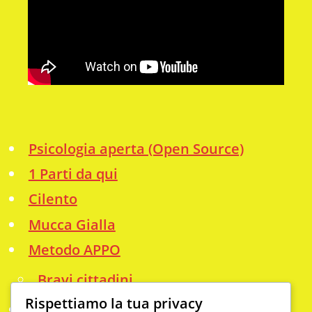
Psicologia aperta (Open Source)
1 Parti da qui
Cilento
Mucca Gialla
Metodo APPO
Bravi cittadini
Rispettiamo la tua privacy
Info