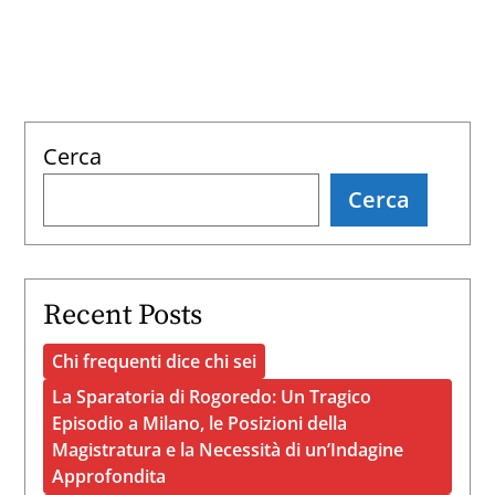
ad
una
donna
in
auto,
Cerca
anche
Cerca
se
sei
un
poliziotto
Recent Posts
americano
Chi frequenti dice chi sei
La Sparatoria di Rogoredo: Un Tragico
Episodio a Milano, le Posizioni della
Magistratura e la Necessità di un’Indagine
Approfondita