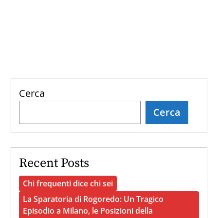
Un
Tragico
Episodio
a
Milano,
le
Cerca
Posizioni
Cerca
della
Magistratura
e
la
Recent Posts
Necessità
Chi frequenti dice chi sei
di
La Sparatoria di Rogoredo: Un Tragico
un’Indagine
Episodio a Milano, le Posizioni della
Approfondita