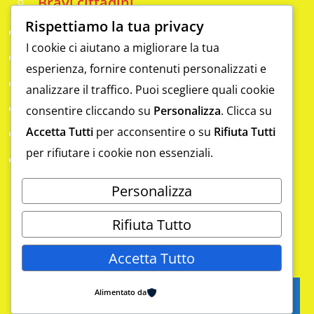
Bravi cittadini
Rispettiamo la tua privacy
Info
I cookie ci aiutano a migliorare la tua
Analfabetismo funzionale
esperienza, fornire contenuti personalizzati e
Contatti
analizzare il traffico. Puoi scegliere quali cookie
Da scoprire
consentire cliccando su
Personalizza
. Clicca su
Accetta Tutti
per acconsentire o su
Rifiuta Tutti
Eccellenze
per rifiutare i cookie non essenziali.
Gym
Laboratorio digitale a Sapri con il
Personalizza
metodo APPO
Rifiuta Tutto
Accetta Tutto
Copyright 2026 Pensa. Pensa meglio
Alimentato da
Iscriviti
go to top