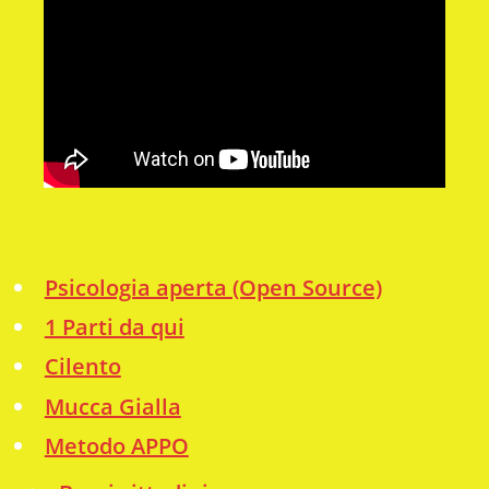
Psicologia aperta (Open Source)
1 Parti da qui
Cilento
Mucca Gialla
Metodo APPO