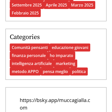
Settembre 2025
Aprile 2025
Marzo 2025
Febbraio 2025
Categories
Comunità pensanti
educazione giovani
finanza personale
ho imparato
intelligenza artificiale
marketing
metodo APPO
pensa meglio
politica
https://bsky.app/muccagialla.c
om