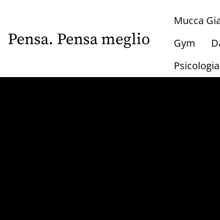
Skip
Mucca Gia
to
main
Pensa. Pensa meglio
Gym
D
content
Psicologi