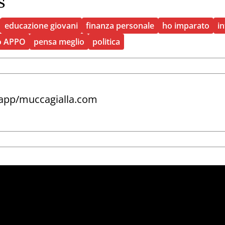
s
educazione giovani
finanza personale
ho imparato
in
o APPO
pensa meglio
politica
.app/muccagialla.com