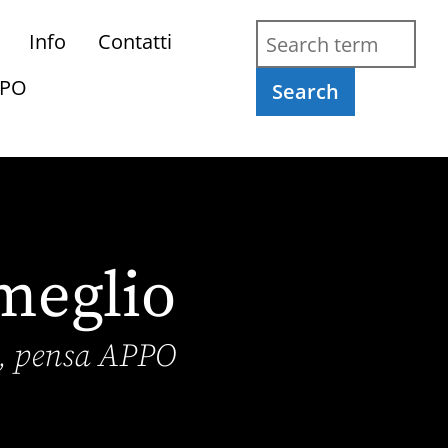
Info
Contatti
PPO
Search
meglio
o, pensa APPO