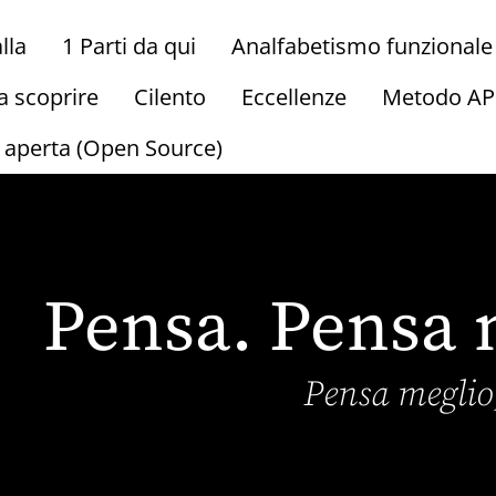
lla
1 Parti da qui
Analfabetismo funzionale
a scoprire
Cilento
Eccellenze
Metodo A
a aperta (Open Source)
Pensa. Pensa 
Pensa megli