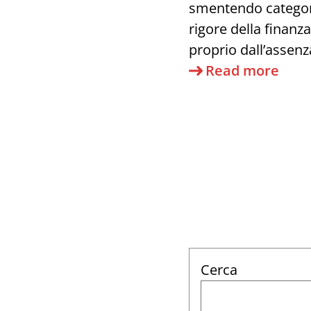
smentendo categori
rigore della finanz
proprio dall’assenz
A
Read more
Cacc
di
trad
rece
Cerca