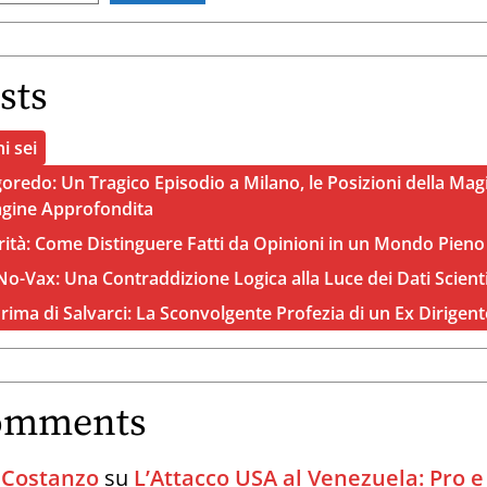
sts
i sei
oredo: Un Tragico Episodio a Milano, le Posizioni della Magi
agine Approfondita
rità: Come Distinguere Fatti da Opinioni in un Mondo Pieno
o-Vax: Una Contraddizione Logica alla Luce dei Dati Scienti
Prima di Salvarci: La Sconvolgente Profezia di un Ex Dirigen
omments
 Costanzo
su
L’Attacco USA al Venezuela: Pro e