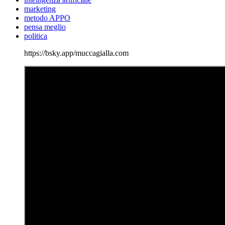
marketing
metodo APPO
pensa meglio
politica
https://bsky.app/muccagialla.com