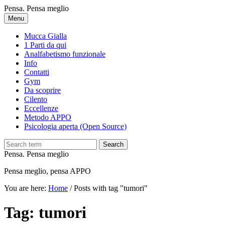
Skip
Pensa. Pensa meglio
to
Menu
main
content
Mucca Gialla
1 Parti da qui
Analfabetismo funzionale
Info
Contatti
Gym
Da scoprire
Cilento
Eccellenze
Metodo APPO
Psicologia aperta (Open Source)
Search
Pensa. Pensa meglio
Pensa meglio, pensa APPO
You are here:
Home
/
Posts with tag "tumori"
Tag:
tumori