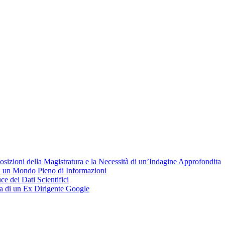
sizioni della Magistratura e la Necessità di un’Indagine Approfondita
in un Mondo Pieno di Informazioni
 dei Dati Scientifici
ia di un Ex Dirigente Google