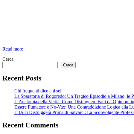
Tabacco
Read more
Riscaldato:
Cerca
Sei
Vittima
Cerca
della
“Stupidità
Recent Posts
Scientifica”?
Ecco
Chi frequenti dice chi sei
Cosa
La Sparatoria di Rogoredo: Un Tragico Episodio a Milano, le Po
Devi
L’Anatomia della Verità: Come Distinguere Fatti da Opinioni 
Sapere
Essere Fumatore e No-Vax: Una Contraddizione Logica alla Luce
L’IA ci Distruggerà Prima di Salvarci: La Sconvolgente Profez
Recent Comments