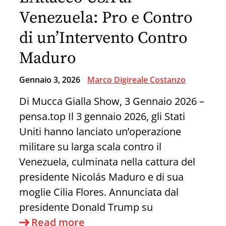
che
Venezuela: Pro e Contro
non
di un’Intervento Contro
ti
Maduro
stanno
dicendo
Gennaio 3, 2026
Marco Digireale Costanzo
sul
Di Mucca Gialla Show, 3 Gennaio 2026 –
blitz
pensa.top Il 3 gennaio 2026, gli Stati
in
Uniti hanno lanciato un’operazione
Venezuela
militare su larga scala contro il
Venezuela, culminata nella cattura del
presidente Nicolás Maduro e di sua
moglie Cilia Flores. Annunciata dal
presidente Donald Trump su
L’Attacco
Read more