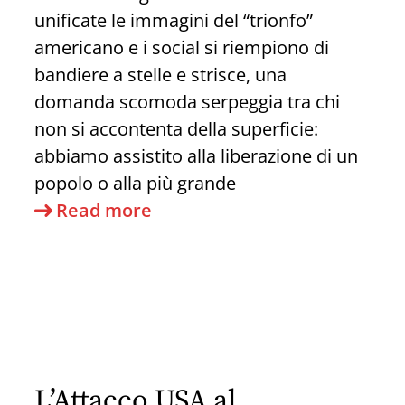
unificate le immagini del “trionfo”
americano e i social si riempiono di
bandiere a stelle e strisce, una
domanda scomoda serpeggia tra chi
non si accontenta della superficie:
abbiamo assistito alla liberazione di un
popolo o alla più grande
Maduro,
Read more
il
Petrolio
e
la
“Libertà”
Imposta:
L’Attacco USA al
Quello