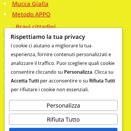
Mucca Gialla
Metodo APPO
Bravi cittadini
Rispettiamo la tua privacy
Info
I cookie ci aiutano a migliorare la tua
Analfabetismo funzionale
esperienza, fornire contenuti personalizzati e
Contatti
analizzare il traffico. Puoi scegliere quali cookie
Da scoprire
consentire cliccando su
Personalizza
. Clicca su
Accetta Tutti
per acconsentire o su
Rifiuta Tutti
Eccellenze
per rifiutare i cookie non essenziali.
Gym
Laboratorio digitale a Sapri con il
Personalizza
metodo APPO
Rifiuta Tutto