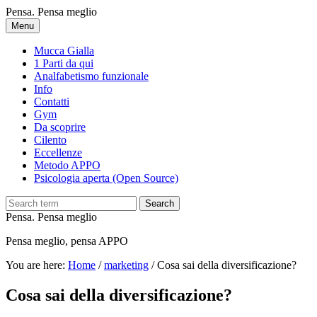
Skip
Pensa. Pensa meglio
to
Menu
main
content
Mucca Gialla
1 Parti da qui
Analfabetismo funzionale
Info
Contatti
Gym
Da scoprire
Cilento
Eccellenze
Metodo APPO
Psicologia aperta (Open Source)
Search
Pensa. Pensa meglio
Pensa meglio, pensa APPO
You are here:
Home
/
marketing
/
Cosa sai della diversificazione?
Cosa sai della diversificazione?