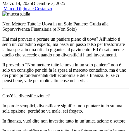
Marzo 14, 2025
Dicembre 3, 2025
Marco Digireale Costanzo
Non Mettere Tutte le Uova in un Solo Paniere: Guida alla
Sopravvivenza Finanziaria (e Non Solo)
Hai mai provato a portare un paniere pieno di uova? All’inizio ti
senti un contadino esperto, ma basta un passo falso per trasformare
la tua spesa in una frittata gigante sul pavimento. Ed è esattamente
quello che succede quando non diversifichi i tuoi investimenti.
Il proverbio “Non mettere tutte le uova in un solo paniere” non è
solo un consiglio per chi fa la spesa al mercato contadino, ma è uno
dei principi fondamentali dell’economia e della finanza. E, se ci
pensi bene, vale per molte altre cose nella vita.
Cos’è la diversificazione?
In parole semplici, diversificare significa non puntare tutto su una
sola opzione, perché se va male, sei fregato.
In finanza, vuol dire non investire tutto in un’unica azione o settore.
In carriera, significa non basare tutto il tuo futuro su un solo lavoro