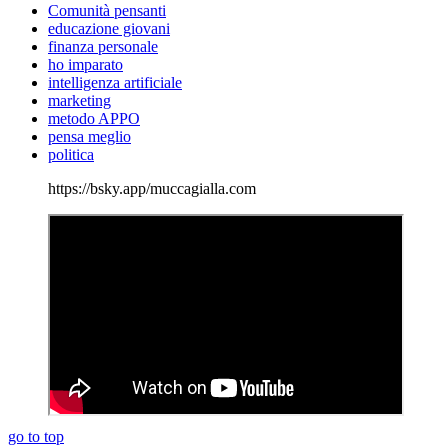
Comunità pensanti
educazione giovani
finanza personale
ho imparato
intelligenza artificiale
marketing
metodo APPO
pensa meglio
politica
https://bsky.app/muccagialla.com
go to top