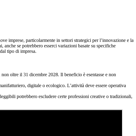
ve imprese, particolarmente in settori strategici per l’innovazione e la
ni, anche se potrebbero esserci variazioni basate su specifiche
dal tipo di impresa.
 non oltre il 31 dicembre 2028. Il beneficio è esentasse e non
nifatturiero, digitale o ecologico. L’attività deve essere operativa
leggibili potrebbero escludere certe professioni creative o tradizionali,