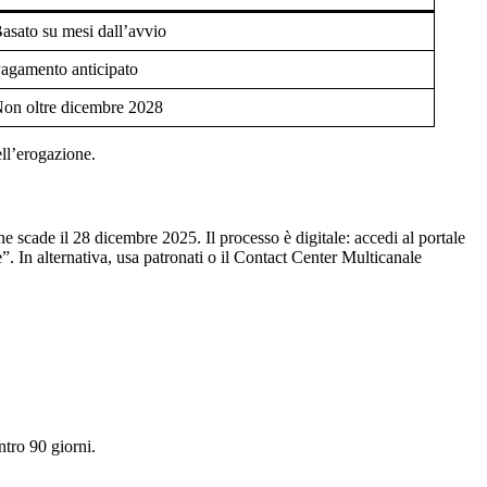
asato su mesi dall’avvio
agamento anticipato
on oltre dicembre 2028
ell’erogazione.
e scade il 28 dicembre 2025. Il processo è digitale: accedi al portale
 In alternativa, usa patronati o il Contact Center Multicanale
ntro 90 giorni.