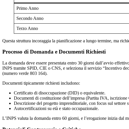
Primo Anno
Secondo Anno
Terzo Anno
Questa struttura incoraggia la pianificazione a lungo termine, ma richie
Processo di Domanda e Documenti Richiesti
La domanda deve essere presentata entro 30 giorni dall’avvio effettivo 
INPS tramite SPID, CIE o CNS, e seleziona il servizio “Incentivo decre
(numero verde 803 164).
Documenti tipicamente richiesti includono:
Certificato di disoccupazione (DID) o equivalente.
Documenti di costituzione dell’impresa (Partita IVA, iscrizion
Descrizione del progetto imprenditoriale, con focus sul settore s
Autocertificazioni su età e stato occupazionale.
L’INPS valuta la domanda entro 60 giorni, e l’erogazione inizia dal mese