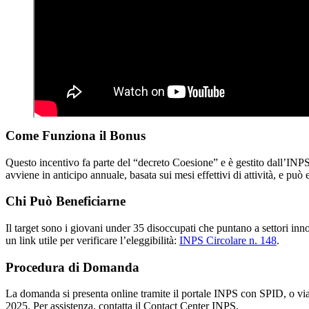
Come Funziona il Bonus
Questo incentivo fa parte del “decreto Coesione” e è gestito dall’INPS. 
avviene in anticipo annuale, basata sui mesi effettivi di attività, e può 
Chi Può Beneficiarne
Il target sono i giovani under 35 disoccupati che puntano a settori inno
un link utile per verificare l’eleggibilità:
INPS Circolare n. 148
.
Procedura di Domanda
La domanda si presenta online tramite il portale INPS con SPID, o via 
2025. Per assistenza, contatta il Contact Center INPS.